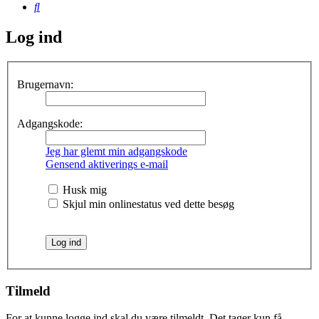
Søg
Log ind
Brugernavn:
Adgangskode:
Jeg har glemt min adgangskode
Gensend aktiverings e-mail
Husk mig
Skjul min onlinestatus ved dette besøg
Tilmeld
For at kunne logge ind skal du være tilmeldt. Det tager kun få