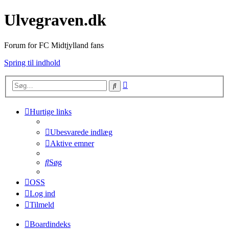
Ulvegraven.dk
Forum for FC Midtjylland fans
Spring til indhold
Avanceret
Søg
søgning
Hurtige links
Ubesvarede indlæg
Aktive emner
Søg
OSS
Log ind
Tilmeld
Boardindeks