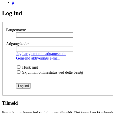
Søg
Log ind
Brugernavn:
Adgangskode:
Jeg har glemt min adgangskode
Gensend aktiverings e-mail
Husk mig
Skjul min onlinestatus ved dette besøg
Tilmeld
For at kunne logge ind skal du være tilmeldt. Det tager kun få sekunder