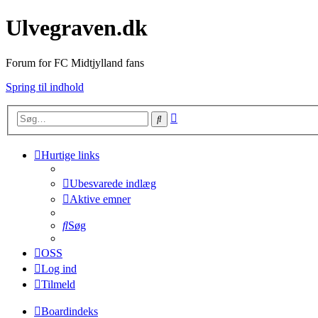
Ulvegraven.dk
Forum for FC Midtjylland fans
Spring til indhold
Avanceret
Søg
søgning
Hurtige links
Ubesvarede indlæg
Aktive emner
Søg
OSS
Log ind
Tilmeld
Boardindeks