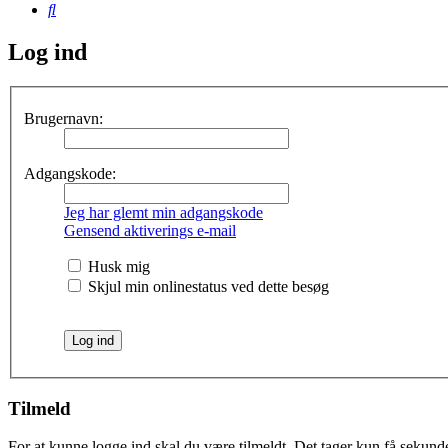
Søg
Log ind
Brugernavn:
Adgangskode:
Jeg har glemt min adgangskode
Gensend aktiverings e-mail
Husk mig
Skjul min onlinestatus ved dette besøg
Tilmeld
For at kunne logge ind skal du være tilmeldt. Det tager kun få sekunder