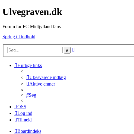
Ulvegraven.dk
Forum for FC Midtjylland fans
Spring til indhold
Avanceret
Søg
søgning
Hurtige links
Ubesvarede indlæg
Aktive emner
Søg
OSS
Log ind
Tilmeld
Boardindeks