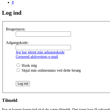
Søg
Log ind
Brugernavn:
Adgangskode:
Jeg har glemt min adgangskode
Gensend aktiverings e-mail
Husk mig
Skjul min onlinestatus ved dette besøg
Tilmeld
For at kunne logge ind skal du være tilmeldt. Det tager kun få sekunder