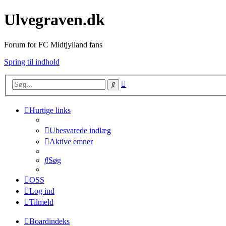
Ulvegraven.dk
Forum for FC Midtjylland fans
Spring til indhold
Avanceret
Søg
søgning
Hurtige links
Ubesvarede indlæg
Aktive emner
Søg
OSS
Log ind
Tilmeld
Boardindeks