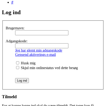
Søg
Log ind
Brugernavn:
Adgangskode:
Jeg har glemt min adgangskode
Gensend aktiverings e-mail
Husk mig
Skjul min onlinestatus ved dette besøg
Tilmeld
For at kunne logge ind skal du være tilmeldt. Det tager kun få