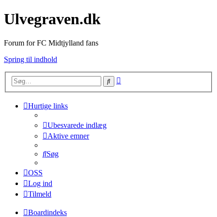
Ulvegraven.dk
Forum for FC Midtjylland fans
Spring til indhold
Avanceret
Søg
søgning
Hurtige links
Ubesvarede indlæg
Aktive emner
Søg
OSS
Log ind
Tilmeld
Boardindeks