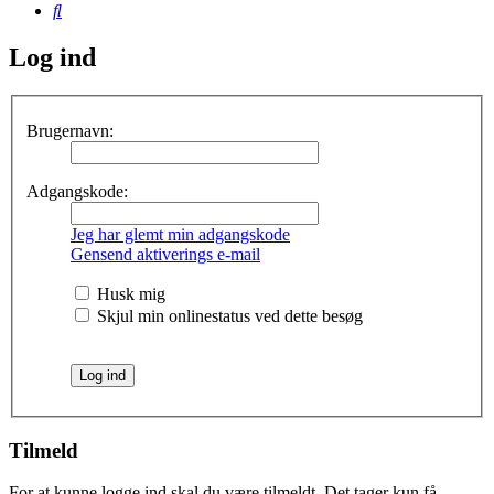
Søg
Log ind
Brugernavn:
Adgangskode:
Jeg har glemt min adgangskode
Gensend aktiverings e-mail
Husk mig
Skjul min onlinestatus ved dette besøg
Tilmeld
For at kunne logge ind skal du være tilmeldt. Det tager kun få