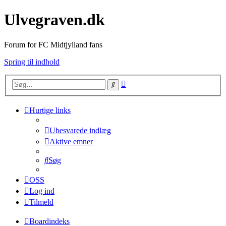
Ulvegraven.dk
Forum for FC Midtjylland fans
Spring til indhold
Avanceret
Søg
søgning
Hurtige links
Ubesvarede indlæg
Aktive emner
Søg
OSS
Log ind
Tilmeld
Boardindeks