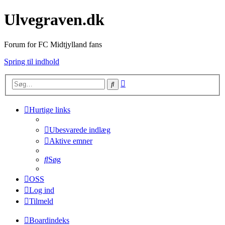
Ulvegraven.dk
Forum for FC Midtjylland fans
Spring til indhold
Avanceret
Søg
søgning
Hurtige links
Ubesvarede indlæg
Aktive emner
Søg
OSS
Log ind
Tilmeld
Boardindeks