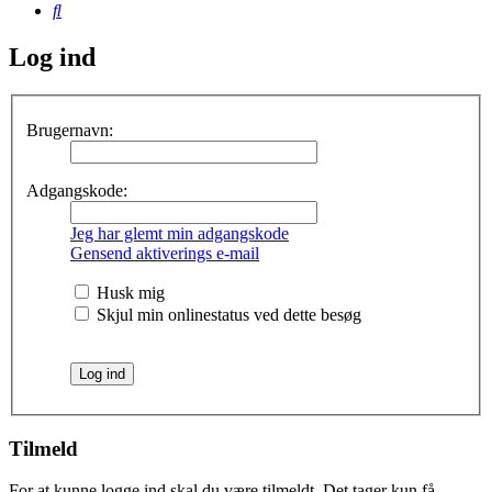
Søg
Log ind
Brugernavn:
Adgangskode:
Jeg har glemt min adgangskode
Gensend aktiverings e-mail
Husk mig
Skjul min onlinestatus ved dette besøg
Tilmeld
For at kunne logge ind skal du være tilmeldt. Det tager kun få