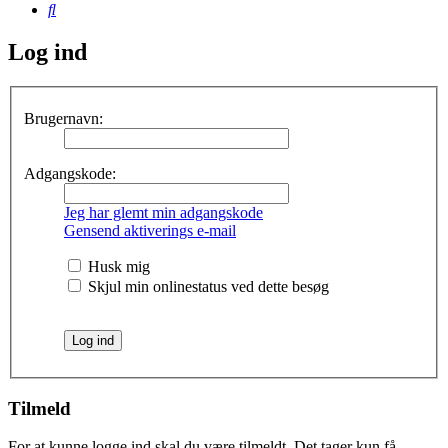
Søg
Log ind
Brugernavn:
Adgangskode:
Jeg har glemt min adgangskode
Gensend aktiverings e-mail
Husk mig
Skjul min onlinestatus ved dette besøg
Tilmeld
For at kunne logge ind skal du være tilmeldt. Det tager kun få