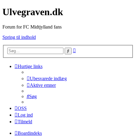
Ulvegraven.dk
Forum for FC Midtjylland fans
Spring til indhold
Avanceret
Søg
søgning
Hurtige links
Ubesvarede indlæg
Aktive emner
Søg
OSS
Log ind
Tilmeld
Boardindeks