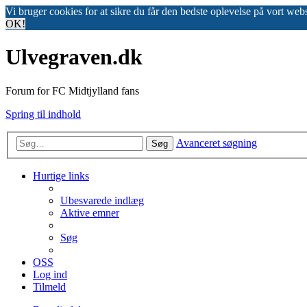
Vi bruger cookies for at sikre du får den bedste oplevelse på vort web
OK!
Ulvegraven.dk
Forum for FC Midtjylland fans
Spring til indhold
Avanceret søgning
Søg
Hurtige links
Ubesvarede indlæg
Aktive emner
Søg
OSS
Log ind
Tilmeld