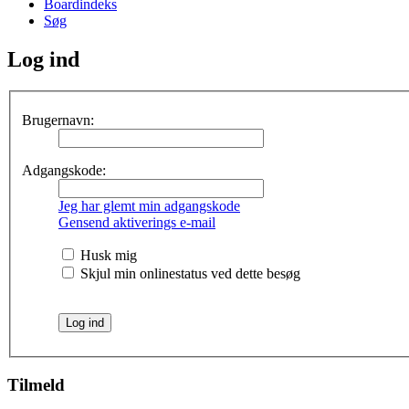
Boardindeks
Søg
Log ind
Brugernavn:
Adgangskode:
Jeg har glemt min adgangskode
Gensend aktiverings e-mail
Husk mig
Skjul min onlinestatus ved dette besøg
Tilmeld