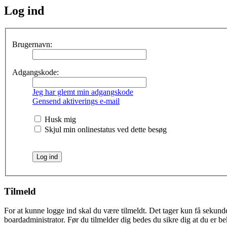
Log ind
Brugernavn:
Adgangskode:
Jeg har glemt min adgangskode
Gensend aktiverings e-mail
Husk mig
Skjul min onlinestatus ved dette besøg
Tilmeld
For at kunne logge ind skal du være tilmeldt. Det tager kun få sekunder
boardadministrator. Før du tilmelder dig bedes du sikre dig at du er b