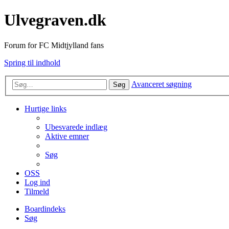
Ulvegraven.dk
Forum for FC Midtjylland fans
Spring til indhold
Avanceret søgning
Søg
Hurtige links
Ubesvarede indlæg
Aktive emner
Søg
OSS
Log ind
Tilmeld
Boardindeks
Søg