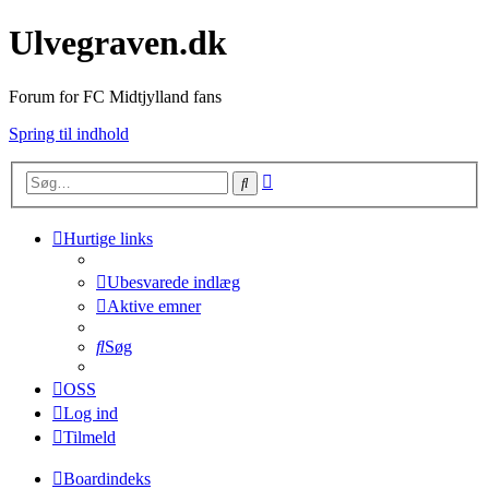
Ulvegraven.dk
Forum for FC Midtjylland fans
Spring til indhold
Avanceret
Søg
søgning
Hurtige links
Ubesvarede indlæg
Aktive emner
Søg
OSS
Log ind
Tilmeld
Boardindeks