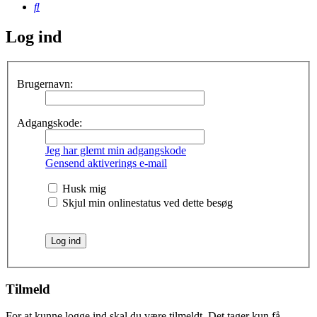
Søg
Log ind
Brugernavn:
Adgangskode:
Jeg har glemt min adgangskode
Gensend aktiverings e-mail
Husk mig
Skjul min onlinestatus ved dette besøg
Tilmeld
For at kunne logge ind skal du være tilmeldt. Det tager kun få