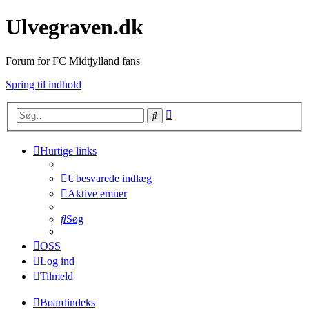
Ulvegraven.dk
Forum for FC Midtjylland fans
Spring til indhold
Avanceret
Søg
søgning
Hurtige links
Ubesvarede indlæg
Aktive emner
Søg
OSS
Log ind
Tilmeld
Boardindeks