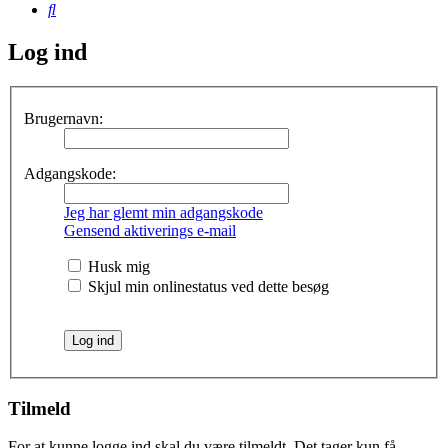
Søg
Log ind
Brugernavn:
Adgangskode:
Jeg har glemt min adgangskode
Gensend aktiverings e-mail
Husk mig
Skjul min onlinestatus ved dette besøg
Tilmeld
For at kunne logge ind skal du være tilmeldt. Det tager kun få