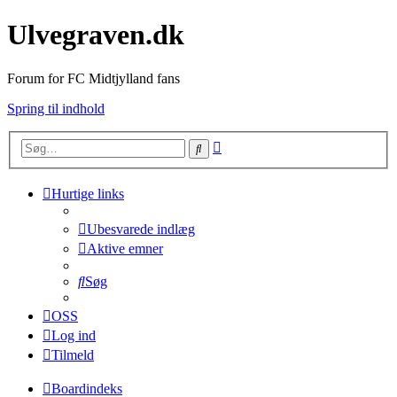
Ulvegraven.dk
Forum for FC Midtjylland fans
Spring til indhold
Avanceret
Søg
søgning
Hurtige links
Ubesvarede indlæg
Aktive emner
Søg
OSS
Log ind
Tilmeld
Boardindeks