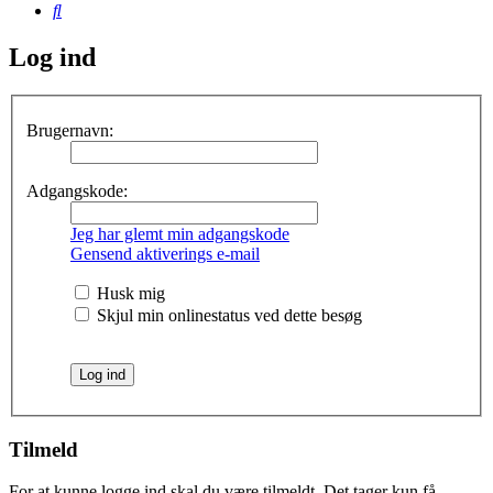
Søg
Log ind
Brugernavn:
Adgangskode:
Jeg har glemt min adgangskode
Gensend aktiverings e-mail
Husk mig
Skjul min onlinestatus ved dette besøg
Tilmeld
For at kunne logge ind skal du være tilmeldt. Det tager kun få