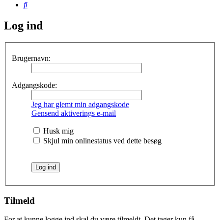
Søg
Log ind
Brugernavn:
Adgangskode:
Jeg har glemt min adgangskode
Gensend aktiverings e-mail
Husk mig
Skjul min onlinestatus ved dette besøg
Tilmeld
For at kunne logge ind skal du være tilmeldt. Det tager kun få