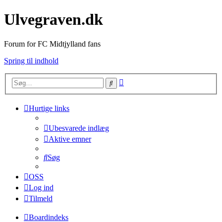
Ulvegraven.dk
Forum for FC Midtjylland fans
Spring til indhold
Avanceret
Søg
søgning
Hurtige links
Ubesvarede indlæg
Aktive emner
Søg
OSS
Log ind
Tilmeld
Boardindeks