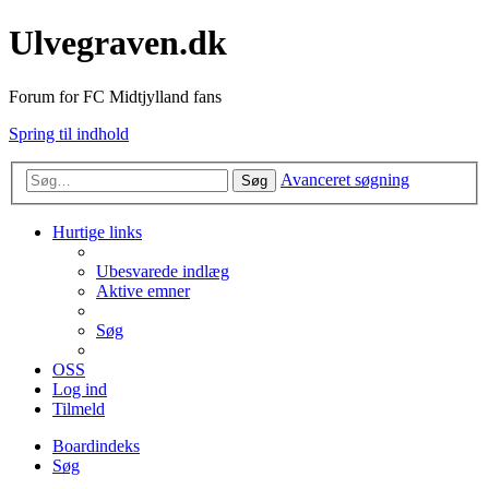
Ulvegraven.dk
Forum for FC Midtjylland fans
Spring til indhold
Avanceret søgning
Søg
Hurtige links
Ubesvarede indlæg
Aktive emner
Søg
OSS
Log ind
Tilmeld
Boardindeks
Søg