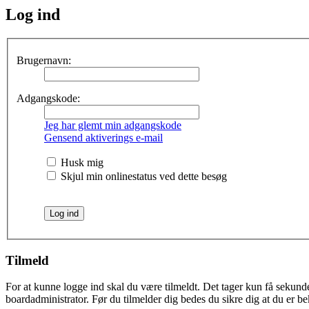
Log ind
Brugernavn:
Adgangskode:
Jeg har glemt min adgangskode
Gensend aktiverings e-mail
Husk mig
Skjul min onlinestatus ved dette besøg
Tilmeld
For at kunne logge ind skal du være tilmeldt. Det tager kun få sekunder
boardadministrator. Før du tilmelder dig bedes du sikre dig at du er b