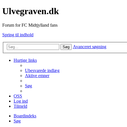
Ulvegraven.dk
Forum for FC Midtjylland fans
Spring til indhold
Avanceret søgning
Søg
Hurtige links
Ubesvarede indlæg
Aktive emner
Søg
OSS
Log ind
Tilmeld
Boardindeks
Søg