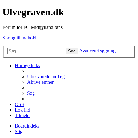
Ulvegraven.dk
Forum for FC Midtjylland fans
Spring til indhold
Avanceret søgning
Søg
Hurtige links
Ubesvarede indlæg
Aktive emner
Søg
OSS
Log ind
Tilmeld
Boardindeks
Søg