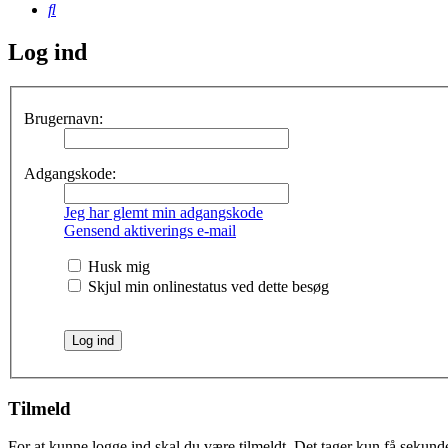
Søg
Log ind
Brugernavn:
Adgangskode:
Jeg har glemt min adgangskode
Gensend aktiverings e-mail
Husk mig
Skjul min onlinestatus ved dette besøg
Tilmeld
For at kunne logge ind skal du være tilmeldt. Det tager kun få sekunder