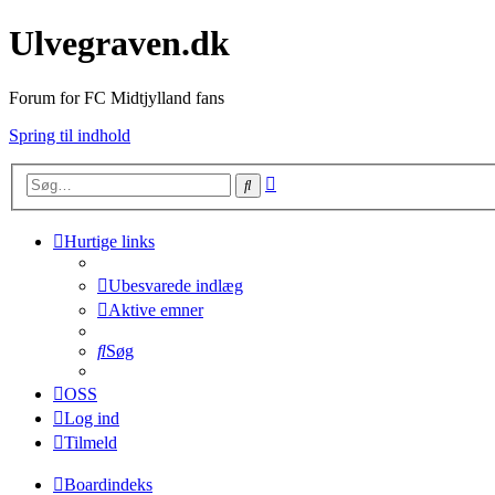
Ulvegraven.dk
Forum for FC Midtjylland fans
Spring til indhold
Avanceret
Søg
søgning
Hurtige links
Ubesvarede indlæg
Aktive emner
Søg
OSS
Log ind
Tilmeld
Boardindeks