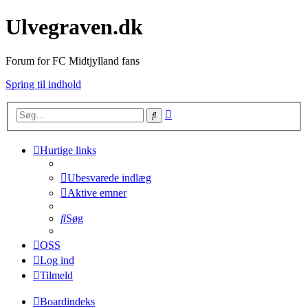
Ulvegraven.dk
Forum for FC Midtjylland fans
Spring til indhold
Avanceret
Søg
søgning
Hurtige links
Ubesvarede indlæg
Aktive emner
Søg
OSS
Log ind
Tilmeld
Boardindeks