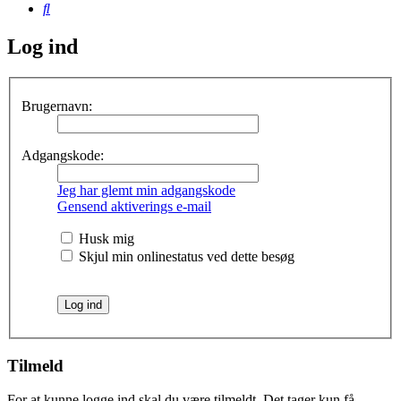
Søg
Log ind
Brugernavn:
Adgangskode:
Jeg har glemt min adgangskode
Gensend aktiverings e-mail
Husk mig
Skjul min onlinestatus ved dette besøg
Tilmeld
For at kunne logge ind skal du være tilmeldt. Det tager kun få