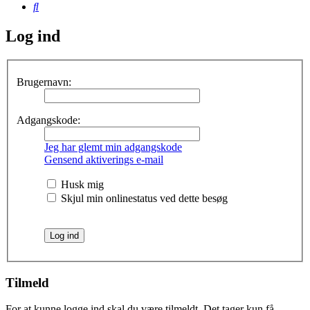
Søg
Log ind
Brugernavn:
Adgangskode:
Jeg har glemt min adgangskode
Gensend aktiverings e-mail
Husk mig
Skjul min onlinestatus ved dette besøg
Tilmeld
For at kunne logge ind skal du være tilmeldt. Det tager kun få