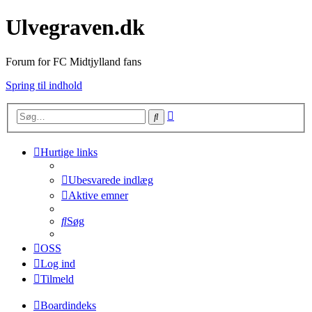
Ulvegraven.dk
Forum for FC Midtjylland fans
Spring til indhold
Avanceret
Søg
søgning
Hurtige links
Ubesvarede indlæg
Aktive emner
Søg
OSS
Log ind
Tilmeld
Boardindeks