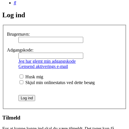
Søg
Log ind
Brugernavn:
Adgangskode:
Jeg har glemt min adgangskode
Gensend aktiverings e-mail
Husk mig
Skjul min onlinestatus ved dette besøg
Tilmeld
For at kunne logge ind skal du være tilmeldt. Det tager kun få