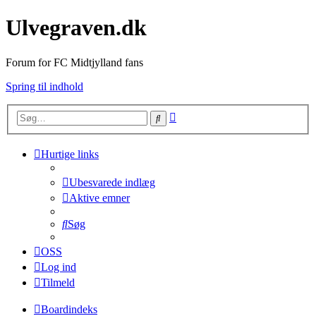
Ulvegraven.dk
Forum for FC Midtjylland fans
Spring til indhold
Avanceret
Søg
søgning
Hurtige links
Ubesvarede indlæg
Aktive emner
Søg
OSS
Log ind
Tilmeld
Boardindeks