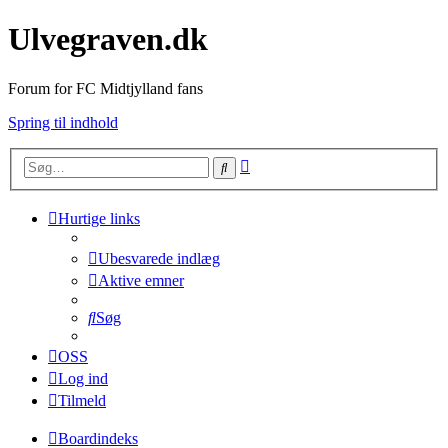
Ulvegraven.dk
Forum for FC Midtjylland fans
Spring til indhold
Avanceret
Søg
søgning
Hurtige links
Ubesvarede indlæg
Aktive emner
Søg
OSS
Log ind
Tilmeld
Boardindeks