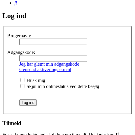
Søg
Log ind
Brugernavn:
Adgangskode:
Jeg har glemt min adgangskode
Gensend aktiverings e-mail
Husk mig
Skjul min onlinestatus ved dette besøg
Tilmeld
For at kunne logge ind skal du være tilmeldt. Det tager kun få