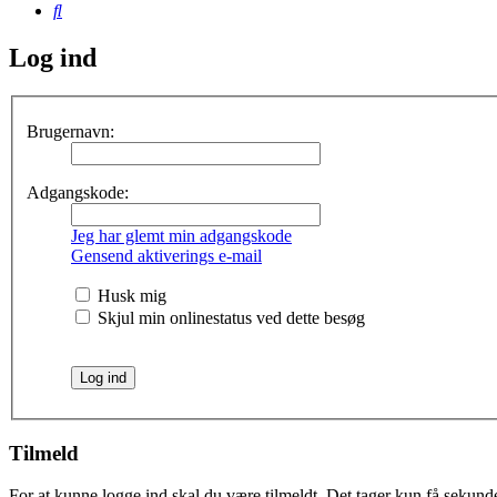
Søg
Log ind
Brugernavn:
Adgangskode:
Jeg har glemt min adgangskode
Gensend aktiverings e-mail
Husk mig
Skjul min onlinestatus ved dette besøg
Tilmeld
For at kunne logge ind skal du være tilmeldt. Det tager kun få sekunder