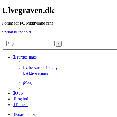
Ulvegraven.dk
Forum for FC Midtjylland fans
Spring til indhold
Avanceret
Søg
søgning
Hurtige links
Ubesvarede indlæg
Aktive emner
Søg
OSS
Log ind
Tilmeld
Boardindeks