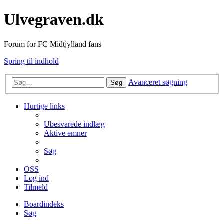
Ulvegraven.dk
Forum for FC Midtjylland fans
Spring til indhold
Avanceret søgning
Søg
Hurtige links
Ubesvarede indlæg
Aktive emner
Søg
OSS
Log ind
Tilmeld
Boardindeks
Søg