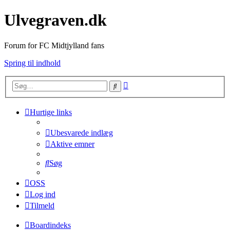
Ulvegraven.dk
Forum for FC Midtjylland fans
Spring til indhold
Avanceret
Søg
søgning
Hurtige links
Ubesvarede indlæg
Aktive emner
Søg
OSS
Log ind
Tilmeld
Boardindeks