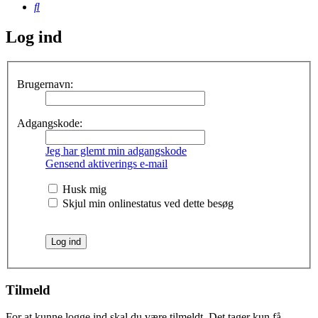
Søg
Log ind
Brugernavn:
Adgangskode:
Jeg har glemt min adgangskode
Gensend aktiverings e-mail
Husk mig
Skjul min onlinestatus ved dette besøg
Tilmeld
For at kunne logge ind skal du være tilmeldt. Det tager kun få