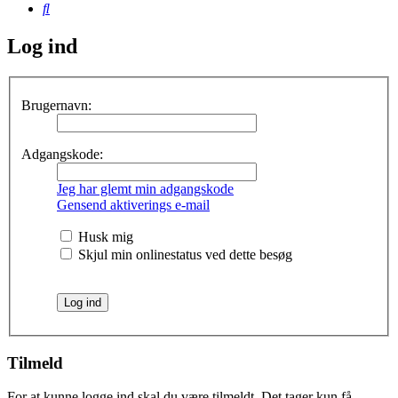
Søg
Log ind
Brugernavn:
Adgangskode:
Jeg har glemt min adgangskode
Gensend aktiverings e-mail
Husk mig
Skjul min onlinestatus ved dette besøg
Tilmeld
For at kunne logge ind skal du være tilmeldt. Det tager kun få