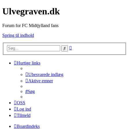
Ulvegraven.dk
Forum for FC Midtjylland fans
Spring til indhold
Avanceret
Søg
søgning
Hurtige links
Ubesvarede indlæg
Aktive emner
Søg
OSS
Log ind
Tilmeld
Boardindeks