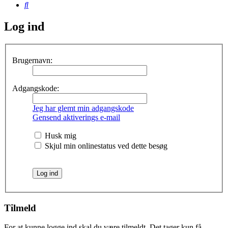
Søg
Log ind
Brugernavn:
Adgangskode:
Jeg har glemt min adgangskode
Gensend aktiverings e-mail
Husk mig
Skjul min onlinestatus ved dette besøg
Tilmeld
For at kunne logge ind skal du være tilmeldt. Det tager kun få