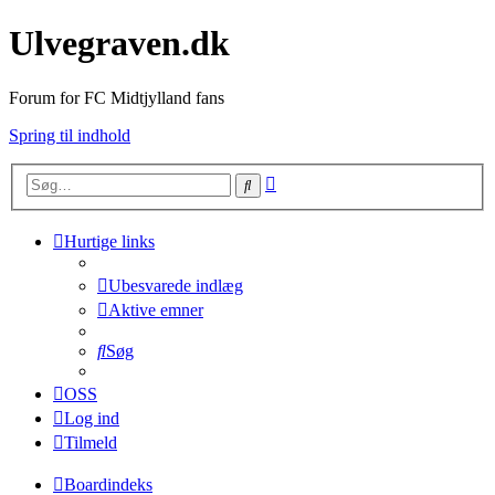
Ulvegraven.dk
Forum for FC Midtjylland fans
Spring til indhold
Avanceret
Søg
søgning
Hurtige links
Ubesvarede indlæg
Aktive emner
Søg
OSS
Log ind
Tilmeld
Boardindeks