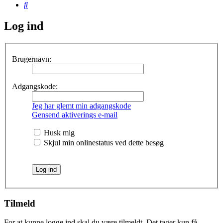
Søg
Log ind
Brugernavn:
Adgangskode:
Jeg har glemt min adgangskode
Gensend aktiverings e-mail
Husk mig
Skjul min onlinestatus ved dette besøg
Tilmeld
For at kunne logge ind skal du være tilmeldt. Det tager kun få