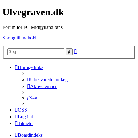
Ulvegraven.dk
Forum for FC Midtjylland fans
Spring til indhold
Avanceret
Søg
søgning
Hurtige links
Ubesvarede indlæg
Aktive emner
Søg
OSS
Log ind
Tilmeld
Boardindeks