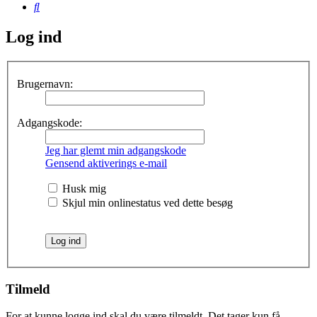
Søg
Log ind
Brugernavn:
Adgangskode:
Jeg har glemt min adgangskode
Gensend aktiverings e-mail
Husk mig
Skjul min onlinestatus ved dette besøg
Tilmeld
For at kunne logge ind skal du være tilmeldt. Det tager kun få