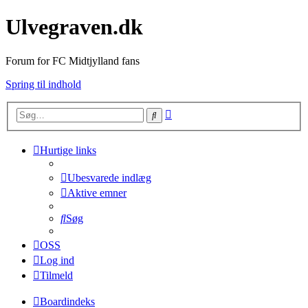
Ulvegraven.dk
Forum for FC Midtjylland fans
Spring til indhold
Avanceret
Søg
søgning
Hurtige links
Ubesvarede indlæg
Aktive emner
Søg
OSS
Log ind
Tilmeld
Boardindeks