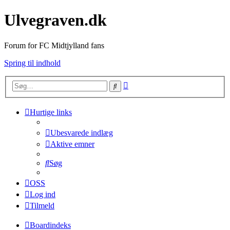
Ulvegraven.dk
Forum for FC Midtjylland fans
Spring til indhold
Avanceret
Søg
søgning
Hurtige links
Ubesvarede indlæg
Aktive emner
Søg
OSS
Log ind
Tilmeld
Boardindeks