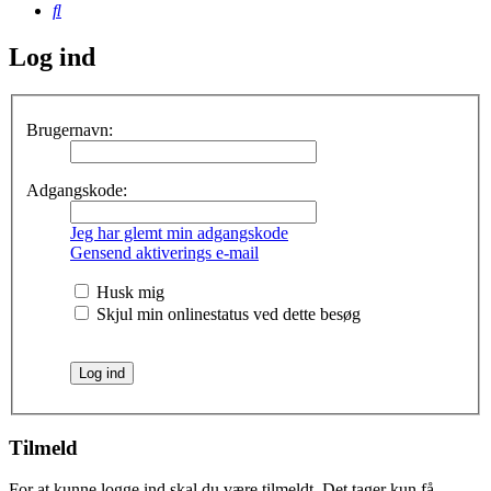
Søg
Log ind
Brugernavn:
Adgangskode:
Jeg har glemt min adgangskode
Gensend aktiverings e-mail
Husk mig
Skjul min onlinestatus ved dette besøg
Tilmeld
For at kunne logge ind skal du være tilmeldt. Det tager kun få