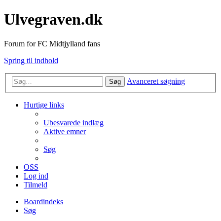
Ulvegraven.dk
Forum for FC Midtjylland fans
Spring til indhold
Avanceret søgning
Søg
Hurtige links
Ubesvarede indlæg
Aktive emner
Søg
OSS
Log ind
Tilmeld
Boardindeks
Søg