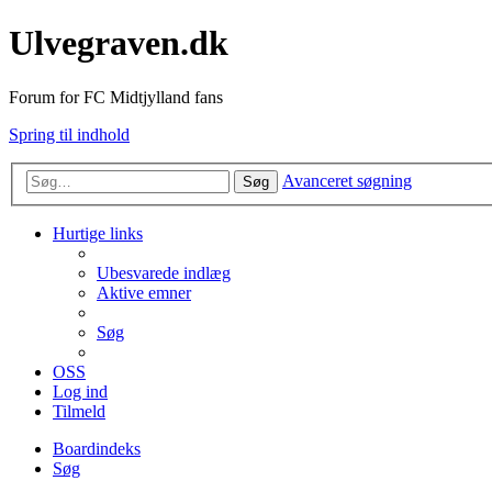
Ulvegraven.dk
Forum for FC Midtjylland fans
Spring til indhold
Avanceret søgning
Søg
Hurtige links
Ubesvarede indlæg
Aktive emner
Søg
OSS
Log ind
Tilmeld
Boardindeks
Søg