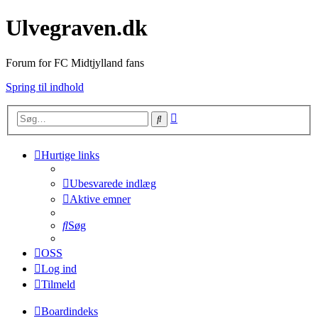
Ulvegraven.dk
Forum for FC Midtjylland fans
Spring til indhold
Avanceret
Søg
søgning
Hurtige links
Ubesvarede indlæg
Aktive emner
Søg
OSS
Log ind
Tilmeld
Boardindeks