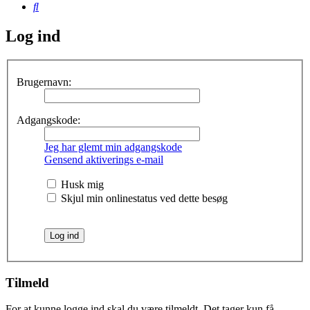
Søg
Log ind
Brugernavn:
Adgangskode:
Jeg har glemt min adgangskode
Gensend aktiverings e-mail
Husk mig
Skjul min onlinestatus ved dette besøg
Tilmeld
For at kunne logge ind skal du være tilmeldt. Det tager kun få