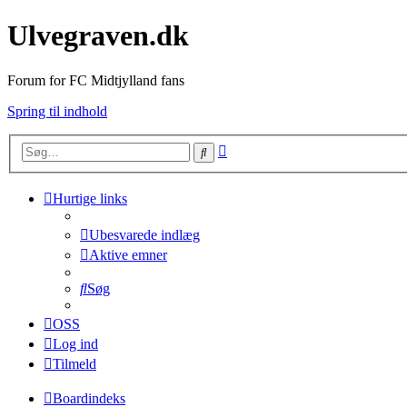
Ulvegraven.dk
Forum for FC Midtjylland fans
Spring til indhold
Avanceret
Søg
søgning
Hurtige links
Ubesvarede indlæg
Aktive emner
Søg
OSS
Log ind
Tilmeld
Boardindeks