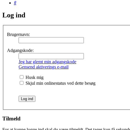
Søg
Log ind
Brugernavn:
Adgangskode:
Jeg har glemt min adgangskode
Gensend aktiverings e-mail
Husk mig
Skjul min onlinestatus ved dette besøg
Tilmeld
For at kunne logge ind skal du være tilmeldt. Det tager kun få sekunder