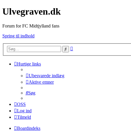
Ulvegraven.dk
Forum for FC Midtjylland fans
Spring til indhold
Avanceret
Søg
søgning
Hurtige links
Ubesvarede indlæg
Aktive emner
Søg
OSS
Log ind
Tilmeld
Boardindeks