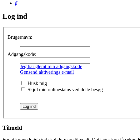
Søg
Log ind
Brugernavn:
Adgangskode:
Jeg har glemt min adgangskode
Gensend aktiverings e-mail
Husk mig
Skjul min onlinestatus ved dette besøg
Tilmeld
For at kunne logge ind skal du være tilmeldt. Det tager kun få sekunder