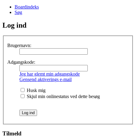
Boardindeks
Søg
Log ind
Brugernavn:
Adgangskode:
Jeg har glemt min adgangskode
Gensend aktiverings e-mail
Husk mig
Skjul min onlinestatus ved dette besøg
Tilmeld