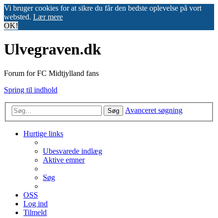
Vi bruger cookies for at sikre du får den bedste oplevelse på vort
websted.
Lær mere
OK!
Ulvegraven.dk
Forum for FC Midtjylland fans
Spring til indhold
Avanceret søgning
Søg
Hurtige links
Ubesvarede indlæg
Aktive emner
Søg
OSS
Log ind
Tilmeld