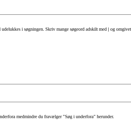
al udelukkes i søgningen. Skriv mange søgeord adskilt med
|
og omgivet 
 underfora medmindre du fravælger "Søg i underfora" herunder.