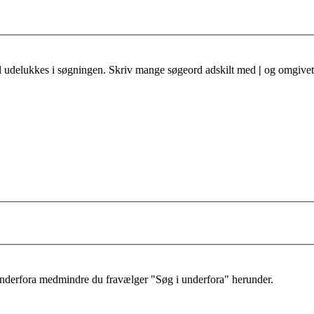
al udelukkes i søgningen. Skriv mange søgeord adskilt med
|
og omgivet 
 underfora medmindre du fravælger "Søg i underfora" herunder.