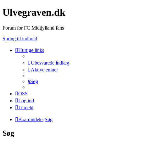
Ulvegraven.dk
Forum for FC Midtjylland fans
Spring til indhold
Hurtige links
Ubesvarede indlæg
Aktive emner
Søg
OSS
Log ind
Tilmeld
Boardindeks
Søg
Søg