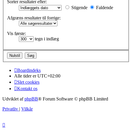
Sorter resultater efter:
Stigende
Faldende
Afgræns resultater til forrige:
Vis første:
tegn i indlæg
Boardindeks
Alle tider er
UTC+02:00
Slet cookies
Kontakt os
Udviklet af
phpBB
® Forum Software © phpBB Limited
Privatliv
|
Vilkår