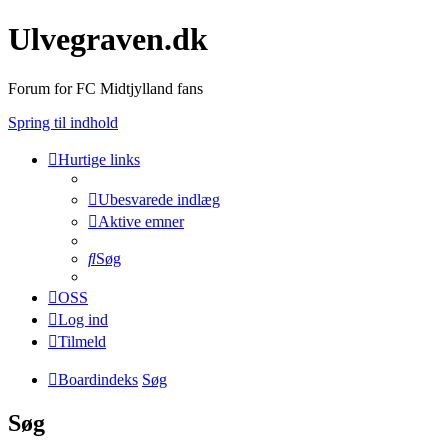
Ulvegraven.dk
Forum for FC Midtjylland fans
Spring til indhold
Hurtige links
Ubesvarede indlæg
Aktive emner
Søg
OSS
Log ind
Tilmeld
Boardindeks
Søg
Søg