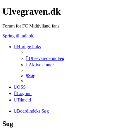
Ulvegraven.dk
Forum for FC Midtjylland fans
Spring til indhold
Hurtige links
Ubesvarede indlæg
Aktive emner
Søg
OSS
Log ind
Tilmeld
Boardindeks
Søg
Søg