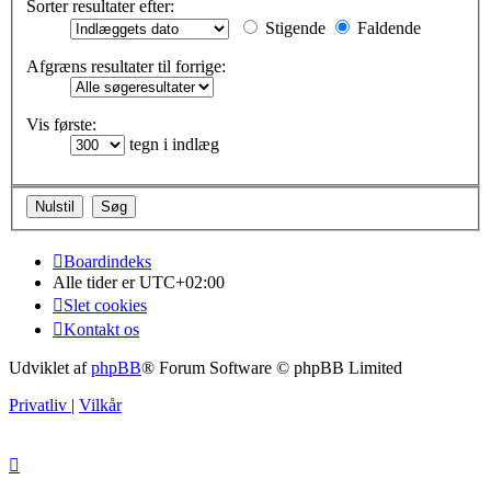
Sorter resultater efter:
Stigende
Faldende
Afgræns resultater til forrige:
Vis første:
tegn i indlæg
Boardindeks
Alle tider er
UTC+02:00
Slet cookies
Kontakt os
Udviklet af
phpBB
® Forum Software © phpBB Limited
Privatliv
|
Vilkår