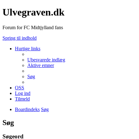
Ulvegraven.dk
Forum for FC Midtjylland fans
Spring til indhold
Hurtige links
Ubesvarede indlæg
Aktive emner
Søg
OSS
Log ind
Tilmeld
Boardindeks
Søg
Søg
Søgeord