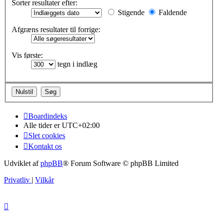
Sorter resultater efter:
Stigende
Faldende
Afgræns resultater til forrige:
Vis første:
tegn i indlæg
Boardindeks
Alle tider er
UTC+02:00
Slet cookies
Kontakt os
Udviklet af
phpBB
® Forum Software © phpBB Limited
Privatliv
|
Vilkår