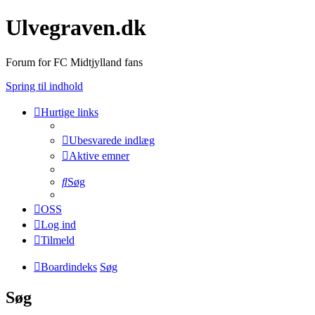
Ulvegraven.dk
Forum for FC Midtjylland fans
Spring til indhold
Hurtige links
Ubesvarede indlæg
Aktive emner
Søg
OSS
Log ind
Tilmeld
Boardindeks
Søg
Søg