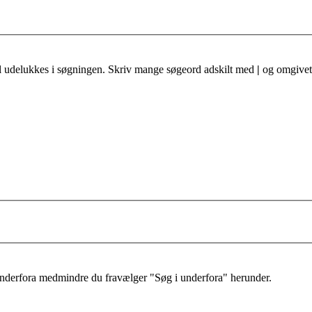
al udelukkes i søgningen. Skriv mange søgeord adskilt med
|
og omgivet 
 underfora medmindre du fravælger "Søg i underfora" herunder.