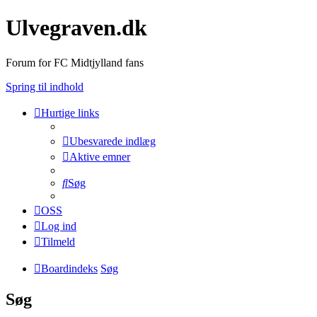
Ulvegraven.dk
Forum for FC Midtjylland fans
Spring til indhold
Hurtige links
Ubesvarede indlæg
Aktive emner
Søg
OSS
Log ind
Tilmeld
Boardindeks
Søg
Søg