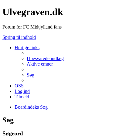
Ulvegraven.dk
Forum for FC Midtjylland fans
Spring til indhold
Hurtige links
Ubesvarede indlæg
Aktive emner
Søg
OSS
Log ind
Tilmeld
Boardindeks
Søg
Søg
Søgeord