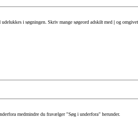
al udelukkes i søgningen. Skriv mange søgeord adskilt med
|
og omgivet 
 underfora medmindre du fravælger "Søg i underfora" herunder.