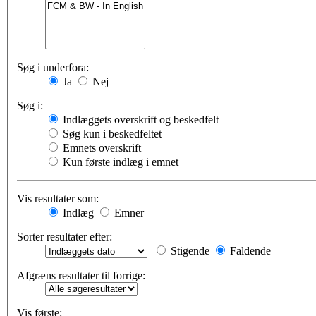
Søg i underfora:
Ja
Nej
Søg i:
Indlæggets overskrift og beskedfelt
Søg kun i beskedfeltet
Emnets overskrift
Kun første indlæg i emnet
Vis resultater som:
Indlæg
Emner
Sorter resultater efter:
Stigende
Faldende
Afgræns resultater til forrige:
Vis første: