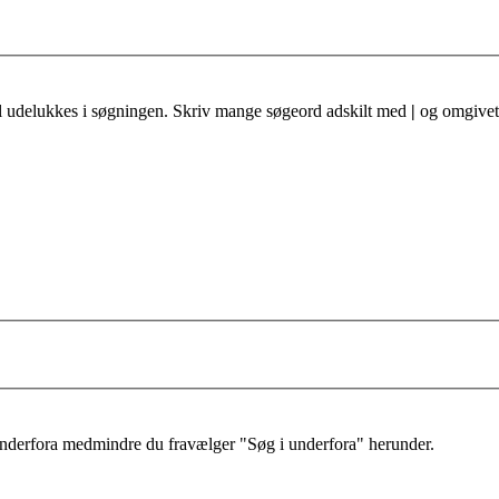
al udelukkes i søgningen. Skriv mange søgeord adskilt med
|
og omgivet 
 underfora medmindre du fravælger "Søg i underfora" herunder.