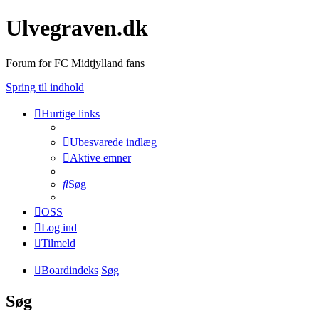
Ulvegraven.dk
Forum for FC Midtjylland fans
Spring til indhold
Hurtige links
Ubesvarede indlæg
Aktive emner
Søg
OSS
Log ind
Tilmeld
Boardindeks
Søg
Søg