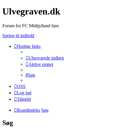
Ulvegraven.dk
Forum for FC Midtjylland fans
Spring til indhold
Hurtige links
Ubesvarede indlæg
Aktive emner
Søg
OSS
Log ind
Tilmeld
Boardindeks
Søg
Søg