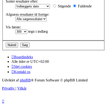
Sorter resultater efter:
Stigende
Faldende
Afgræns resultater til forrige:
Vis første:
tegn i indlæg
Boardindeks
Alle tider er
UTC+02:00
Slet cookies
Kontakt os
Udviklet af
phpBB
® Forum Software © phpBB Limited
Privatliv
|
Vilkår