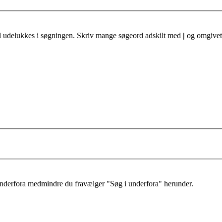
al udelukkes i søgningen. Skriv mange søgeord adskilt med
|
og omgivet 
 underfora medmindre du fravælger "Søg i underfora" herunder.