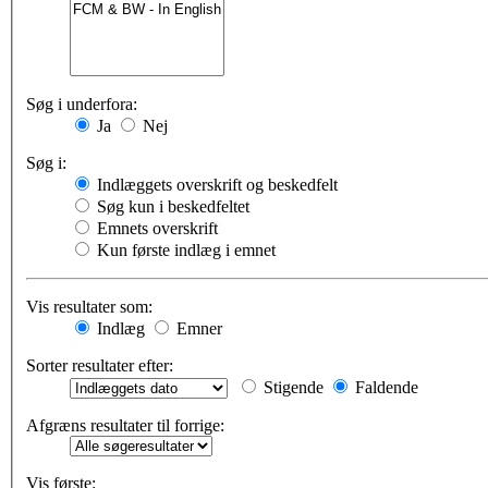
Søg i underfora:
Ja
Nej
Søg i:
Indlæggets overskrift og beskedfelt
Søg kun i beskedfeltet
Emnets overskrift
Kun første indlæg i emnet
Vis resultater som:
Indlæg
Emner
Sorter resultater efter:
Stigende
Faldende
Afgræns resultater til forrige:
Vis første: