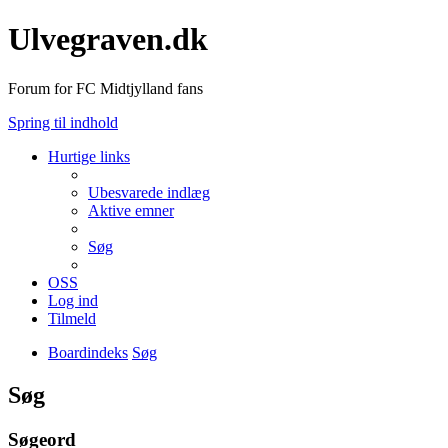
Ulvegraven.dk
Forum for FC Midtjylland fans
Spring til indhold
Hurtige links
Ubesvarede indlæg
Aktive emner
Søg
OSS
Log ind
Tilmeld
Boardindeks
Søg
Søg
Søgeord