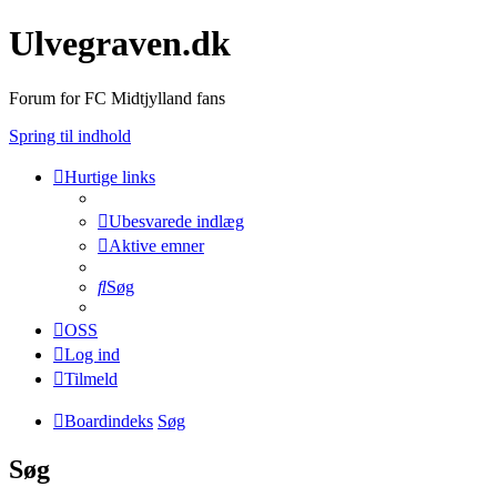
Ulvegraven.dk
Forum for FC Midtjylland fans
Spring til indhold
Hurtige links
Ubesvarede indlæg
Aktive emner
Søg
OSS
Log ind
Tilmeld
Boardindeks
Søg
Søg