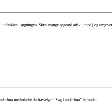
al udelukkes i søgningen. Skriv mange søgeord adskilt med
|
og omgivet 
 underfora medmindre du fravælger "Søg i underfora" herunder.