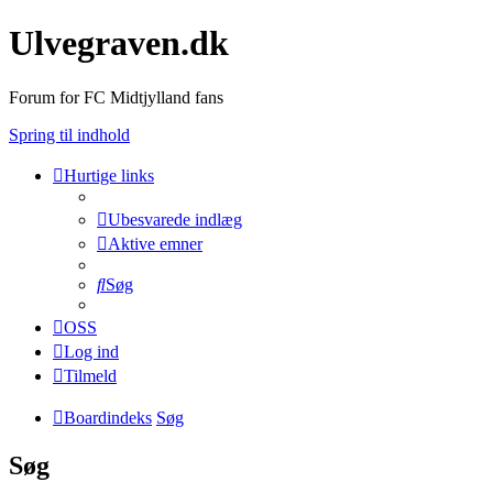
Ulvegraven.dk
Forum for FC Midtjylland fans
Spring til indhold
Hurtige links
Ubesvarede indlæg
Aktive emner
Søg
OSS
Log ind
Tilmeld
Boardindeks
Søg
Søg