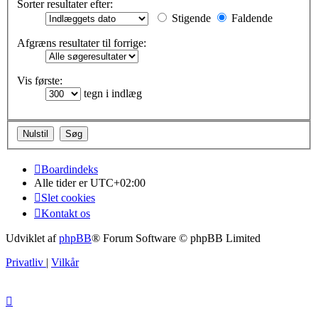
Sorter resultater efter:
Stigende
Faldende
Afgræns resultater til forrige:
Vis første:
tegn i indlæg
Boardindeks
Alle tider er
UTC+02:00
Slet cookies
Kontakt os
Udviklet af
phpBB
® Forum Software © phpBB Limited
Privatliv
|
Vilkår