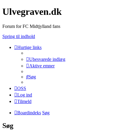
Ulvegraven.dk
Forum for FC Midtjylland fans
Spring til indhold
Hurtige links
Ubesvarede indlæg
Aktive emner
Søg
OSS
Log ind
Tilmeld
Boardindeks
Søg
Søg