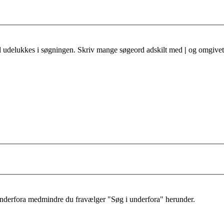
al udelukkes i søgningen. Skriv mange søgeord adskilt med
|
og omgivet 
 underfora medmindre du fravælger "Søg i underfora" herunder.